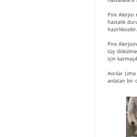
hastalıklara 
Pire Alerjisi
hastalık dur
hazırlıksızdır.
Pire Alerjis
tüy dökülmesi
için karmaşı
Avcılar Lima 
anlatan bir 