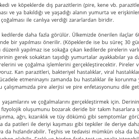
i; kedi ve köpeklerde dış parazitlerin (pire, kene vb. parazi
ı ve ya bakıldığı ve yaşadığı alanın yumurta ve erişkinleri
oğalması ile canlıya verdiği zararlardan biridir.

le kedilerde daha fazla görülür. Ülkemizde önerilen ilaçlar 6
nde bir yapılması önerilir. (Köpeklerde ise bu süreç 30 gü
 düzenli yapılmaz ise sokağa çıkan kedilerde pirelerin varlı
erinin gerek sokaktan taşıdığı yumurtalar ayakkabılar ya d
lerini ve çoğalma işlemlerini gerçekleştirecektir. Pireler v
iyoruz. Kan parazitleri, bakteriyel hastalıklar, viral hastalıkl
 mücadele etmeninaynı zamanda bu hastalıklar ile korunma
u çalışmamızda pire alerjisi ve pire enfetasyonunu dile geti
 yaşamlarını ve çoğalmalarını gerçekleştirmek için. Derinin b
fizyolojik oluşumunu bozarak deride bir takım hasarlara s
şınma, ağrı, kızarıklık ve tüy dökümü gibi semptomlar görü
a da patileri ile deriyi kaşıması gibi tepkiler ile deriye dah
 ya da hızlandırabilir. Teşhis ve tedavisi mümkün olsa da ba