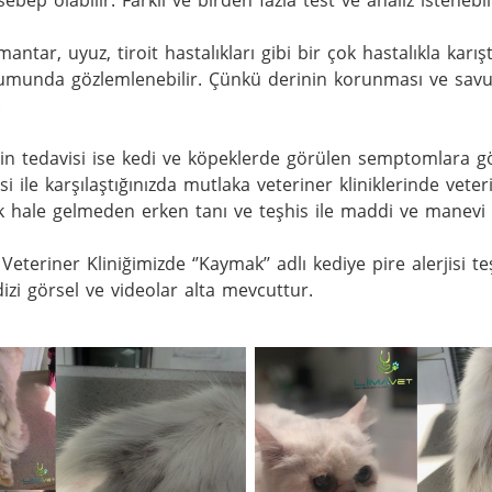
sebep olabilir. Farklı ve birden fazla test ve analiz istenebili
 mantar, uyuz, tiroit hastalıkları gibi bir çok hastalıkla karı
umunda gözlemlenebilir. Çünkü derinin korunması ve savunm


inin tedavisi ise kedi ve köpeklerde görülen semptomlara g
 ile karşılaştığınızda mutlaka veteriner kliniklerinde veterin
k hale gelmeden erken tanı ve teşhis ile maddi ve manevi az 
Veteriner Kliniğimizde ‘’Kaymak’’ adlı kediye pire alerjisi t
dizi görsel ve videolar alta mevcuttur.