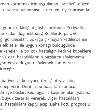
tlerden korunmak için uygulanan ilaç türü) düzenli 
n fazlaca bulunması ile deri ve tüyler arasında 
0 günde etkinliğini göstermektedir. Periyodik 
ne kadar düşmektedir.) Kedilerde parazit 
ğı görülecektir. Sokağa çıkmayan kedilerde ise 
a elbiseler ile uygun konağı bulduğunda 
e keneler ile bir çok hastalığın kedi ve köpeklere 
ar ve deri hastalıklarının bazılarını söylememiz 
 yöntemi olduğunu söylemek son derece 
receğiz.

ariyer ve koruyucu özelliğini zayıflatır, 
ebep verir. Derinin bu hasarları sonucu 
lmeye başlar. Kedi ağız ile kaşınan alanı yalama 
a büyük zararlar vererek. Diğer hastalıkları 
zı hastalıklara kapıyı açıp. Daha kötü prognozlu 