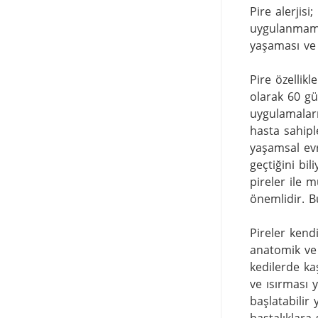
Pire alerjis
uygulanmamas
yaşaması ve ç
Pire özellik
olarak 60 gü
uygulamaları
hasta sahipl
yaşamsal evre
geçtiğini bil
pireler ile
önemlidir. B
Pireler kendi
anatomik ve 
kedilerde ka
ve ısırması y
başlatabilir